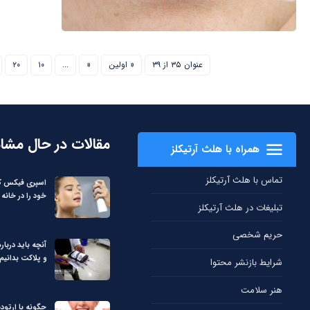
عنوان ۳۵ از ۳۹
« اولین
«
...
۱۰
۲۰
مقالات در حال مشا
همراه با هلث آرتیکلز
تماس با هلث آرتیکلز
اسپری فیکس کن
خود را در خانه 
تبلیغات در هلث آرتیکلز
حریم شخصی
آنچه باید دربا
و پلاکت بدانیم
شرایط بازنشر محتوا
هنر سلامت
چگونه با ارتود