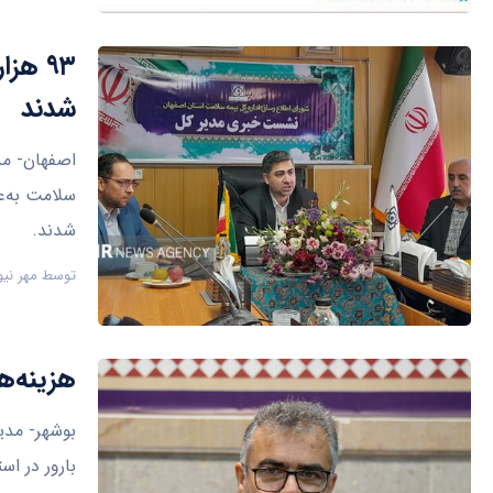
۹۳ هز
شدند
سلامت به‌ع
شدند.
توسط
مهر نیو
هزینه‌های درمان ۹۰۰ زوج
بارور در ا