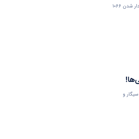
اراک- در این ویدئو بابک بوالحسنی سرپرست بیمه سلامت استان مرکزی از نشان دار شدن ۱۰۶۶
ها!
مصرف سیگار و