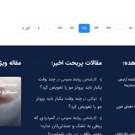
۳۰
...
۳۳
۳۴
۳۵
۳۶
۳۷
...
»
آخر »
هده:
مقالات پربحت اخیر:
مقاله ویژ
چند وقت
کارشناس روابط عمومی
در
نده آرایش
توصیه‌های
بسازید!
یکبار باید پروتز مو را تعویض کرد؟
شیرمادر و 
چند وقت یکبار باید پروتز
توکلی
در
مو را تعویض کرد؟
ره اهدای خون
کمردردی که
کارشناس روابط عمومی
در
ربطی به تشک و صندلی‌تان ندارد؛
مقصر واقعی زیر پای شماست!
نسی نخ دندان