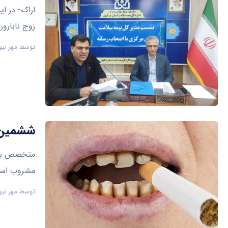
زوج نابارور
توسط
مهر نیو
ششمین س
مشروب اس
توسط
مهر نیو