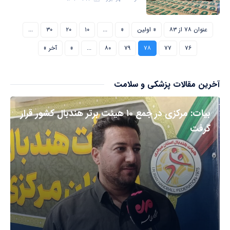
عنوان ۷۸ از ۸۳
« اولین
«
...
۱۰
۲۰
۳۰
...
۷۶
۷۷
۷۸
۷۹
۸۰
...
»
آخر »
آخرین مقالات پزشکی و سلامت
بیات: مرکزی در جمع ۱۰ هیئت برتر هندبال کشور قرار
گرفت